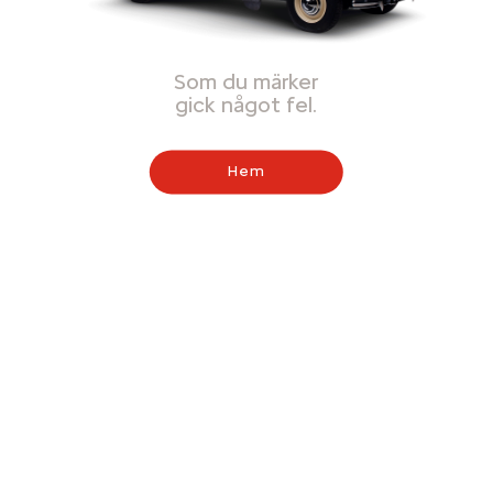
Som du märker
gick något fel.
Hem