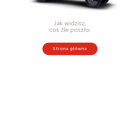
Jak widzisz,
coś źle poszło.
Strona główna