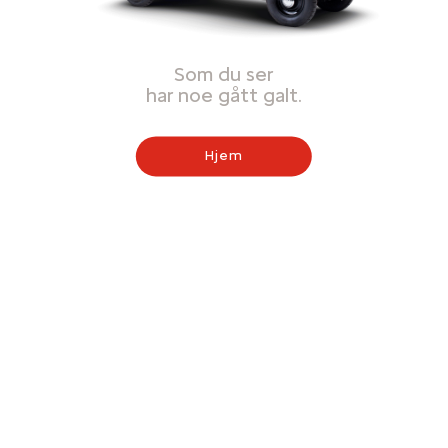
Som du ser
har noe gått galt.
Hjem