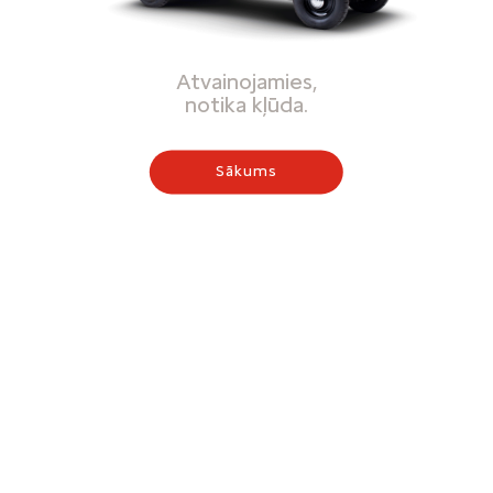
Atvainojamies,
notika kļūda.
Sākums