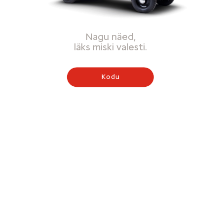
Nagu näed,
läks miski valesti.
Kodu